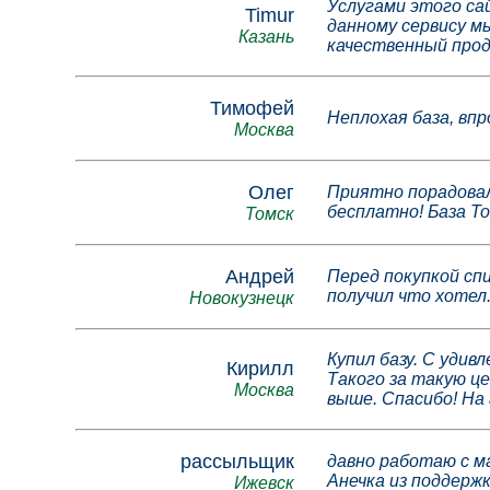
Услугами этого сай
Timur
данному сервису м
Казань
качественный прод
Тимофей
Неплохая база, впр
Москва
Олег
Приятно порадовал
бесплатно! База То
Томск
Андрей
Перед покупкой спи
получил что хотел
Новокузнецк
Купил базу. С уди
Кирилл
Такого за такую це
Москва
выше. Спасибо! На
рассыльщик
давно работаю с м
Анечка из поддерж
Ижевск