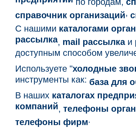
предприятий
по городам,
с
,
справочник организаций
с
С нашими
каталогами орга
рассылка
,
mail рассылка
и
доступным способом увелич
Используете "
холодные зво
инструменты как:
база для 
В наших
каталогах предпри
компаний
,
телефоны орган
.
телефоны фирм