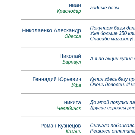
иван
годные базы
Краснодар
Покупаем базы дан
Николаенко Алескандр
Уже больше 350 кл
Одесса
Спасибо магазину!
Николай
А я по акции купил
Барнаул
Геннадий Юрьевич
Купил здесь базу 
Очень доволен. И н
Уфа
никита
До этой покупки па
Другие сервисы ря
Челябинск
Роман Кузнецов
Сначала побаивался
Решился оплатить.
Казань