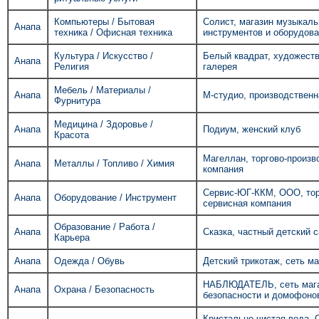
Компьютеры / Бытовая
Солист, магазин музыкал
Анапа
техника / Офисная техника
инструментов и оборудов
Культура / Искусство /
Белый квадрат, художест
Анапа
Религия
галерея
Мебель / Материалы /
Анапа
М-студио, производствен
Фурнитура
Медицина / Здоровье /
Анапа
Подиум, женский клуб
Красота
Магеллан, торгово-произв
Анапа
Металлы / Топливо / Химия
компания
Сервис-ЮГ-ККМ, ООО, тор
Анапа
Оборудование / Инструмент
сервисная компания
Образование / Работа /
Анапа
Сказка, частный детский 
Карьера
Анапа
Одежда / Обувь
Детский трикотаж, сеть м
НАБЛЮДАТЕЛЬ, сеть мага
Анапа
Охрана / Безопасность
безопасности и домофоно
Кристально чистая вода, 