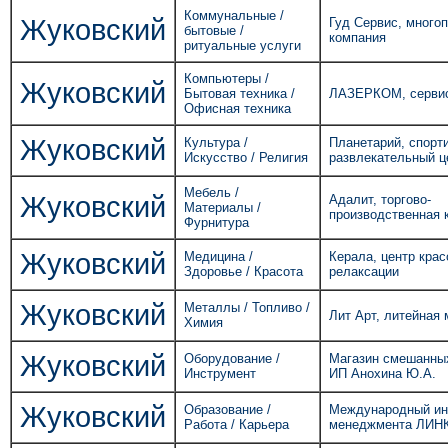
Коммунальные /
Жуковский
Гуд Сервис, много
бытовые /
компания
ритуальные услуги
Компьютеры /
Жуковский
Бытовая техника /
ЛАЗЕРКОМ, сервис
Офисная техника
Жуковский
Культура /
Планетарий, спорт
Искусство / Религия
развлекательный ц
Мебель /
Жуковский
Адалит, торгово-
Материалы /
производственная 
Фурнитура
Жуковский
Медицина /
Керала, центр крас
Здоровье / Красота
релаксации
Жуковский
Металлы / Топливо /
Лит Арт, литейная 
Химия
Жуковский
Оборудование /
Магазин смешанных
Инструмент
ИП Анохина Ю.А.
Жуковский
Образование /
Международный ин
Работа / Карьера
менеджмента ЛИН