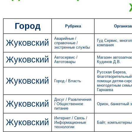
Город
Рубрика
Организа
Аварийные /
Жуковский
Гуд Сервис, много
справочные /
компания
экстренные службы
Жуковский
Автосервис /
Магазин автозапча
Автотовары
Кудинов Д.В.
Русская Береза,
благотворительны
Жуковский
Город / Власть
помощи детям-сиро
многодетным семья
Гарнаева
Досуг / Развлечения
Жуковский
/ Общественное
Орион, банкетный 
питание
Интернет / Связь /
Жуковский
Информационные
Байт, компьютерны
технологии