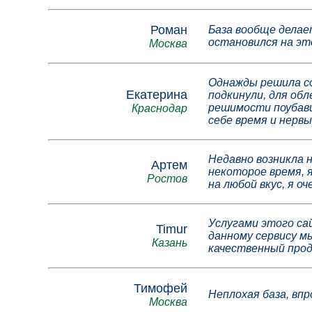
Роман
База вообще делае
остановился на эт
Москва
Однажды решила со
Екатерина
подкинули, для обл
решимости поубави
Краснодар
себе время и нервы
Недавно возникла н
Артем
некоторое время, я
Ростов
на любой вкус, я оч
Услугами этого сай
Timur
данному сервису м
Казань
качественный прод
Тимофей
Неплохая база, впр
Москва