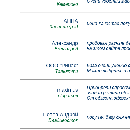
Очень удобный маг
Кемерово
АННА
цена-качество пок
Калининград
Александр
пробовал разные б
на этом сайте пр
Волгоград
ООО "Ринас"
База очень удобно 
Можно выбрать то
Тольятти
Приобрели справоч
maximus
заодно решили обз
Саратов
От обзвона эффект
Попов Андрей
покупал базу для 
Владивосток