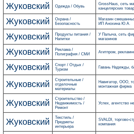
Жуковский
GrossHaus, сеть м
Одежда / Обувь
канцелярских това
Жуковский
Охрана /
Магазин смешанных
Безопасность
ИП Анохина Ю.А.
Жуковский
Продукты питания /
У Палыча, сеть ф
Напитки
магазинов
Жуковский
Реклама /
Агитпром, рекламн
Полиграфия / СМИ
Жуковский
Спорт / Отдых /
Гавань Надежды, б
Туризм
Строительные /
Жуковский
Навигатор, ООО, то
отделочные
монтажная фирма
материалы
Строительство /
Жуковский
Недвижимость /
Успех, агентство 
Ремонт
Текстиль /
Жуковский
SVALDI, торгово-с
Предметы
компания
интерьера