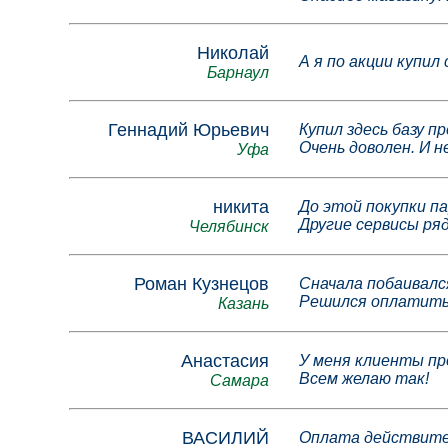
Николай
А я по акции купил
Барнаул
Геннадий Юрьевич
Купил здесь базу 
Очень доволен. И н
Уфа
никита
До этой покупки па
Другие сервисы ря
Челябинск
Роман Кузнецов
Сначала побаивался
Решился оплатить.
Казань
Анастасия
У меня клиенты про
Всем желаю так!
Самара
ВАСИЛИЙ
Оплата действитель