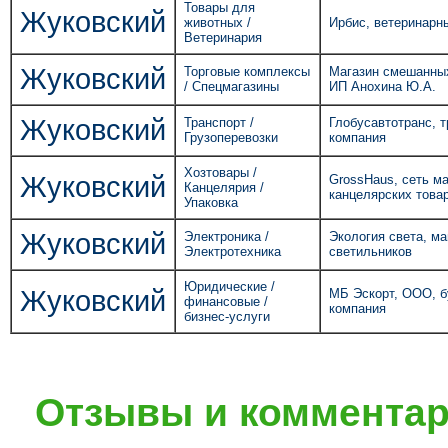
Товары для
Жуковский
животных /
Ирбис, ветеринарн
Ветеринария
Жуковский
Торговые комплексы
Магазин смешанных
/ Спецмагазины
ИП Анохина Ю.А.
Жуковский
Транспорт /
Глобусавтотранс, 
Грузоперевозки
компания
Хозтовары /
Жуковский
GrossHaus, сеть м
Канцелярия /
канцелярских това
Упаковка
Жуковский
Электроника /
Экология света, ма
Электротехника
светильников
Юридические /
Жуковский
МБ Эскорт, ООО, б
финансовые /
компания
бизнес-услуги
Отзывы и комментар