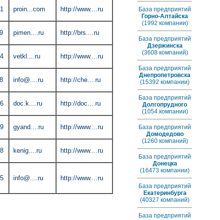
01
proin...com
http://www....ru
База предприятий
Горно-Алтайска
(1992 компании)
9
pimen....ru
http://brs....ru
База предприятий
Дзержинска
(3608 компаний)
04
vetkl....ru
http://www....ru
База предприятий
Днепропетровска
8
info@....ru
http://che....ru
(15392 компании)
База предприятий
16
doc.k....ru
http://doc....ru
Долгопрудного
(1054 компании)
29
gyand....ru
http://www....ru
База предприятий
Домодедово
(1260 компаний)
98
kenig....ru
http://www....ru
База предприятий
Донецка
(16473 компании)
35
info@....ru
http://www....ru
База предприятий
Екатеринбурга
(40327 компаний)
База предприятий