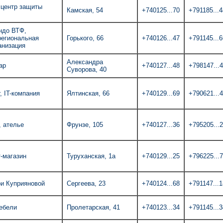
 центр защиты
Камская, 54
+740125...70
+791185...4
ндо ВТФ,
региональная
Горького, 66
+740126...47
+791145...6
анизация
Александра
ар
+740127...48
+798147...
Суворова, 40
, IT-компания
Ялтинская, 66
+740129...69
+790621...
, ателье
Фрунзе, 105
+740127...36
+795205...
т-магазин
Туруханская, 1а
+740129...25
+796225...
ои Куприяновой
Сергеева, 23
+740124...68
+791147...1
ебели
Пролетарская, 41
+740123...34
+791145...3