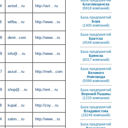
База предприятий
Благовещенска
4
avtod....ru
http://avt....ru
(6918 компаний)
База предприятий
Бора
6
wtfba....ru
http://www....ru
(1400 компаний)
База предприятий
48
denir...com
http://www....ru
Братска
(4548 компаний)
База предприятий
49
info@....ru
http://www....ru
Брянска
(8317 компаний)
База предприятий
27
assol....ru
http://meh...com
Великого
Новгорода
(5099 компаний)
79
shop@....ru
http://ent....ru
База предприятий
Верхней Пышмы
(1233 компании)
8
kupal....ru
http://zoy....ru
База предприятий
Владивостока
(16246 компаний)
4
salon....ru
http://www....ru
База предприятий