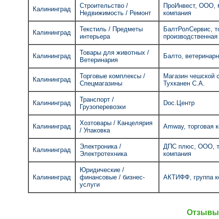
Строительство /
ПроИнвест, ООО,
Калининград
Недвижимость / Ремонт
компания
Текстиль / Предметы
БалтРолСервис, т
Калининград
интерьера
производственная
Товары для животных /
Калининград
Балто, ветеринар
Ветеринария
Торговые комплексы /
Магазин чешской 
Калининград
Спецмагазины
Тухканен С.А.
Транспорт /
Калининград
Doc.Центр
Грузоперевозки
Хозтовары / Канцелярия
Калининград
Amway, торговая 
/ Упаковка
Электроника /
ДПС плюс, ООО, т
Калининград
Электротехника
компания
Юридические /
Калининград
финансовые / бизнес-
АКТИФФ, группа к
услуги
Отзывы 