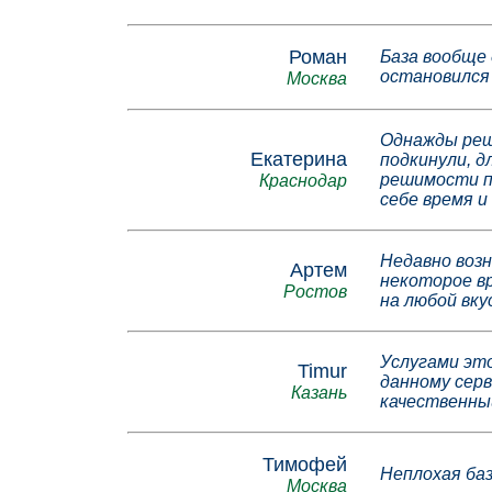
Роман
База вообще 
остановился 
Москва
Однажды реши
Екатерина
подкинули, д
решимости по
Краснодар
себе время и
Недавно возн
Артем
некоторое вр
Ростов
на любой вкус
Услугами это
Timur
данному серв
Казань
качественны
Тимофей
Неплохая баз
Москва