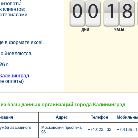
низовать:
0
0
1
8
х клиентов;
материалами;
;
е в формате exсel.
 обновляются.
6 г.
Калининград
ле оплаты)
из базы данных организаций города Калининград
изация
Адрес
Телефон
Мобильн
ужба аварийного
Московский проспект,
+740123...33
+791186...1
98