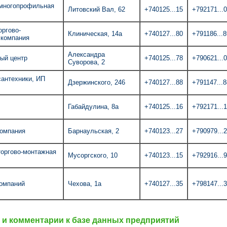
 многопрофильная
Литовский Вал, 62
+740125...15
+792171...
оргово-
Клиническая, 14а
+740127...80
+791186...8
 компания
Александра
ный центр
+740125...78
+790621...
Суворова, 2
сантехники, ИП
Дзержинского, 246
+740127...88
+791147...8
Габайдулина, 8а
+740125...16
+792171...
компания
Барнаульская, 2
+740123...27
+790979...
оргово-монтажная
Мусоргского, 10
+740123...15
+792916...
омпаний
Чехова, 1а
+740127...35
+798147...
и комментарии к базе данных предприятий