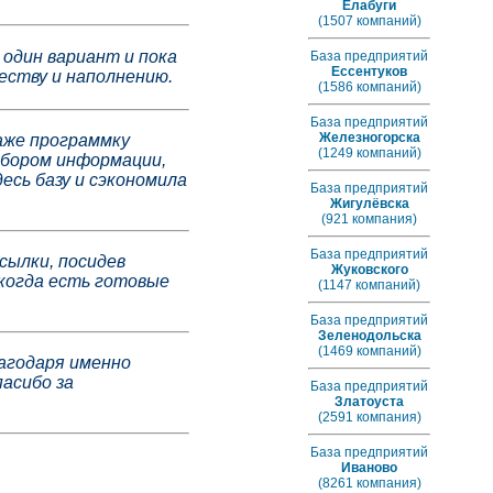
Елабуги
(1507 компаний)
 один вариант и пока
База предприятий
Ессентуков
еству и наполнению.
(1586 компаний)
База предприятий
Железногорска
аже программку
(1249 компаний)
 сбором информации,
есь базу и сэкономила
База предприятий
Жигулёвска
(921 компания)
База предприятий
сылки, посидев
Жуковского
 когда есть готовые
(1147 компаний)
База предприятий
Зеленодольска
(1469 компаний)
лагодаря именно
асибо за
База предприятий
Златоуста
(2591 компания)
База предприятий
Иваново
(8261 компания)