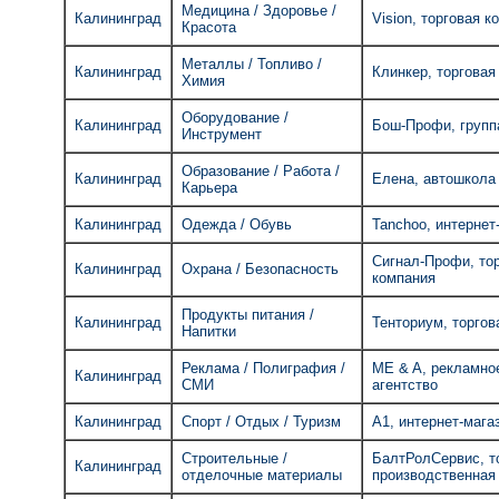
Медицина / Здоровье /
Калининград
Vision, торговая к
Красота
Металлы / Топливо /
Калининград
Клинкер, торговая
Химия
Оборудование /
Калининград
Бош-Профи, групп
Инструмент
Образование / Работа /
Калининград
Елена, автошкола
Карьера
Калининград
Одежда / Обувь
Tanchoo, интернет
Сигнал-Профи, то
Калининград
Охрана / Безопасность
компания
Продукты питания /
Калининград
Тенториум, торгов
Напитки
Реклама / Полиграфия /
ME & A, рекламное
Калининград
СМИ
агентство
Калининград
Спорт / Отдых / Туризм
А1, интернет-мага
Строительные /
БалтРолСервис, т
Калининград
отделочные материалы
производственная