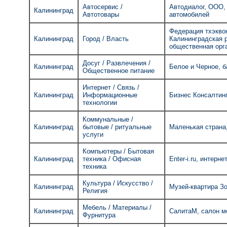
Автосервис /
Автодиалог, ООО,
Калининград
Автотовары
автомобилей
Федерация тхэкво
Калининград
Город / Власть
Калининградская 
общественная орг
Досуг / Развлечения /
Калининград
Белое и Черное, б
Общественное питание
Интернет / Связь /
Калининград
Информационные
Бизнес Консалтинг
технологии
Коммунальные /
Калининград
бытовые / ритуальные
Маленькая страна
услуги
Компьютеры / Бытовая
Калининград
техника / Офисная
Enter-i.ru, интерне
техника
Культура / Искусство /
Калининград
Музей-квартира З
Религия
Мебель / Материалы /
Калининград
СалитаМ, салон м
Фурнитура