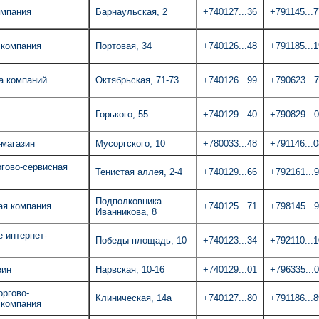
омпания
Барнаульская, 2
+740127...36
+791145...7
 компания
Портовая, 34
+740126...48
+791185...1
а компаний
Октябрьская, 71-73
+740126...99
+790623...
Горького, 55
+740129...40
+790829...
-магазин
Мусоргского, 10
+780033...48
+791146...0
ргово-сервисная
Тенистая аллея, 2-4
+740129...66
+792161...
Подполковника
ая компания
+740125...71
+798145...
Иванникова, 8
 интернет-
Победы площадь, 10
+740123...34
+792110...1
зин
Нарвская, 10-16
+740129...01
+796335...
оргово-
Клиническая, 14а
+740127...80
+791186...8
 компания