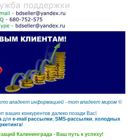
кто владеет информацией - тот владеет миром ©
т ваших конкурентов далеко позади Вас!
а
для
e-mail рассылки
,
SMS-рассылки
,
холодных
ркетинга
!
заций Калининграда - Ваш путь к успеху!