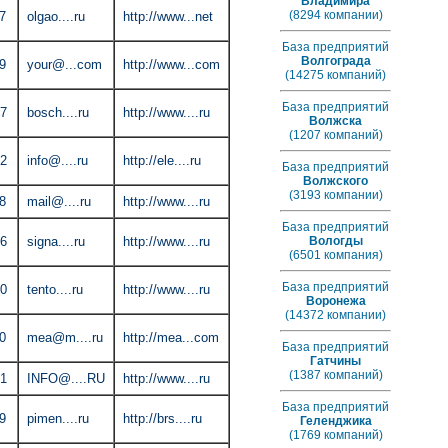
Владимира
(8294 компании)
7
olgao....ru
http://www...net
База предприятий
Волгограда
9
your@...com
http://www...com
(14275 компаний)
База предприятий
77
bosch....ru
http://www....ru
Волжска
(1207 компаний)
02
info@....ru
http://ele....ru
База предприятий
Волжского
(3193 компании)
8
mail@....ru
http://www....ru
База предприятий
96
signa....ru
http://www....ru
Вологды
(6501 компания)
База предприятий
90
tento....ru
http://www....ru
Воронежа
(14372 компании)
0
mea@m....ru
http://mea...com
База предприятий
Гатчины
(1387 компаний)
01
INFO@....RU
http://www....ru
База предприятий
9
pimen....ru
http://brs....ru
Геленджика
(1769 компаний)