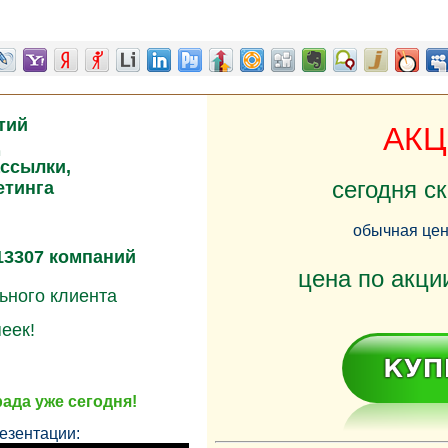
тий
АКЦ
ассылки,
сегодня с
етинга
обычная це
13307 компаний
цена по акц
ьного клиента
пеек!
ада уже сегодня!
езентации: