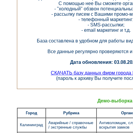
С помощью нее Вы сможете орга
- "холодный" обзвон потенциальны
- рассылку писем с Вашими промо-
- телефонный маркетинг
- SMS-рассылки;
- email маркетинг и т.д.
База составлена в удобном для работы вид
Все данные регулярно проверяются и
Дата обновления: 03.08.202
СКАЧАТЬ базу данных фирм города 
(пароль к архиву Вы получите пос
Демо-выборка 
Город
Рубрика
Орган
Аварийные / справочные
Антивзломщик, сл
Калининград
/ экстренные службы
вскрытия замков