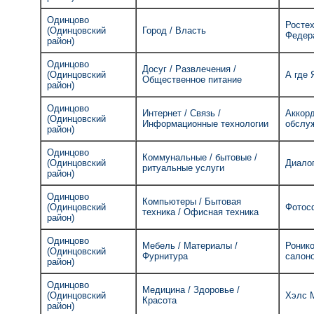
Одинцово
Ростех
(Одинцовский
Город / Власть
Федер
район)
Одинцово
Досуг / Развлечения /
(Одинцовский
А где 
Общественное питание
район)
Одинцово
Интернет / Связь /
Аккорд
(Одинцовский
Информационные технологии
обслу
район)
Одинцово
Коммунальные / бытовые /
(Одинцовский
Диалог
ритуальные услуги
район)
Одинцово
Компьютеры / Бытовая
(Одинцовский
Фотос
техника / Офисная техника
район)
Одинцово
Мебель / Материалы /
Ронико
(Одинцовский
Фурнитура
салон
район)
Одинцово
Медицина / Здоровье /
(Одинцовский
Хэлс 
Красота
район)