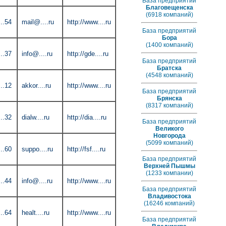
База предприятий
Благовещенска
(6918 компаний)
..54
mail@....ru
http://www....ru
База предприятий
Бора
(1400 компаний)
..37
info@....ru
http://gde....ru
База предприятий
Братска
(4548 компаний)
..12
akkor....ru
http://www....ru
База предприятий
Брянска
(8317 компаний)
..32
dialw....ru
http://dia....ru
База предприятий
Великого
Новгорода
(5099 компаний)
..60
suppo....ru
http://fsf....ru
База предприятий
Верхней Пышмы
(1233 компании)
..44
info@....ru
http://www....ru
База предприятий
Владивостока
(16246 компаний)
..64
healt....ru
http://www....ru
База предприятий