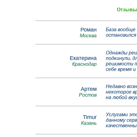
Отзывы 
Роман
База вообще 
остановился 
Москва
Однажды реши
Екатерина
подкинули, д
решимости по
Краснодар
себе время и
Недавно возн
Артем
некоторое вр
Ростов
на любой вкус
Услугами это
Timur
данному серв
Казань
качественны