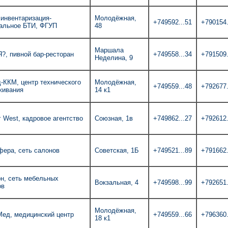
инвентаризация-
Молодёжная,
+749592...51
+790154.
альное БТИ, ФГУП
48
Маршала
Я?, пивной бар-ресторан
+749558...34
+791509.
Неделина, 9
-ККМ, центр технического
Молодёжная,
+749559...48
+792677.
живания
14 к1
 West, кадровое агентство
Союзная, 1в
+749862...27
+792612.
фера, сеть салонов
Советская, 1Б
+749521...89
+791662.
н, сеть мебельных
Вокзальная, 4
+749598...99
+792651.
ов
Молодёжная,
Мед, медицинский центр
+749559...66
+796360.
18 к1