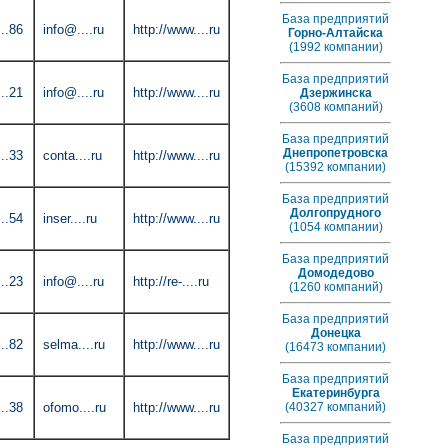
База предприятий
..86
info@....ru
http://www....ru
Горно-Алтайска
(1992 компании)
База предприятий
..21
info@....ru
http://www....ru
Дзержинска
(3608 компаний)
База предприятий
Днепропетровска
..33
conta....ru
http://www....ru
(15392 компании)
База предприятий
Долгопрудного
..54
inser....ru
http://www....ru
(1054 компании)
База предприятий
Домодедово
..23
info@....ru
http://re-....ru
(1260 компаний)
База предприятий
Донецка
..82
selma....ru
http://www....ru
(16473 компании)
База предприятий
Екатеринбурга
..38
ofomo....ru
http://www....ru
(40327 компаний)
База предприятий