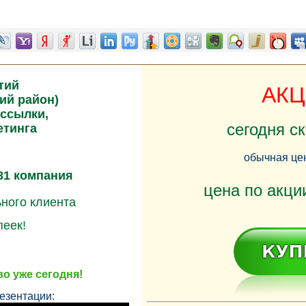
тий
АКЦ
ий район)
ассылки,
сегодня с
етинга
обычная це
81 компания
цена по акц
ного клиента
пеек!
о уже сегодня!
езентации: