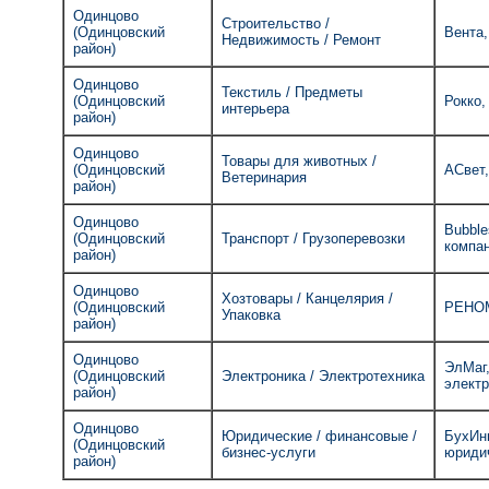
Одинцово
Строительство /
(Одинцовский
Вента,
Недвижимость / Ремонт
район)
Одинцово
Текстиль / Предметы
(Одинцовский
Рокко,
интерьера
район)
Одинцово
Товары для животных /
(Одинцовский
АСвет,
Ветеринария
район)
Одинцово
Bubble
(Одинцовский
Транспорт / Грузоперевозки
компа
район)
Одинцово
Хозтовары / Канцелярия /
(Одинцовский
РЕНОМ
Упаковка
район)
Одинцово
ЭлМаг,
(Одинцовский
Электроника / Электротехника
электр
район)
Одинцово
Юридические / финансовые /
БухИнв
(Одинцовский
бизнес-услуги
юриди
район)