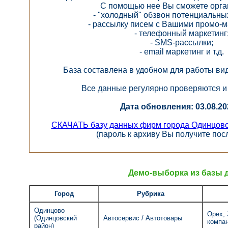
С помощью нее Вы сможете орга
- "холодный" обзвон потенциальны
- рассылку писем с Вашими промо-
- телефонный маркетинг
- SMS-рассылки;
- email маркетинг и т.д.
База составлена в удобном для работы вид
Все данные регулярно проверяются и
Дата обновления: 03.08.202
СКАЧАТЬ базу данных фирм города Одинцово
(пароль к архиву Вы получите пос
Демо-выборка из базы 
Город
Рубрика
Одинцово
Орех, 
(Одинцовский
Автосервис / Автотовары
компа
район)