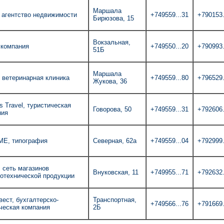
Маршала
 агентство недвижимости
+749559...31
+790153.
Бирюзова, 15
Вокзальная,
 компания
+749550...20
+790993.
51Б
Маршала
 ветеринарная клиника
+749559...80
+796529.
Жукова, 36
s Travel, туристическая
Говорова, 50
+749559...31
+792606.
ния
Е, типография
Северная, 62а
+749559...04
+792999.
 сеть магазинов
Внуковская, 11
+749955...71
+792632.
отехнической продукции
ест, бухгалтерско-
Транспортная,
+749566...76
+791669.
ческая компания
2Б