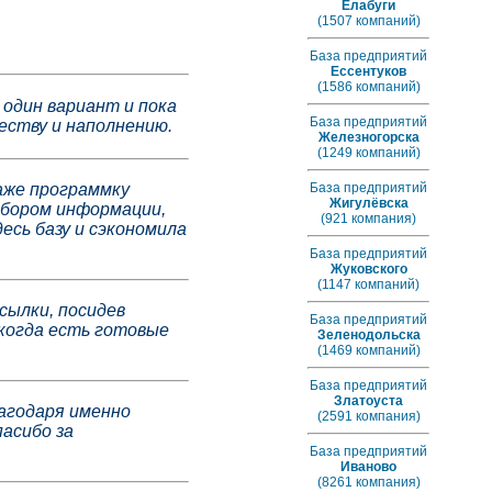
Елабуги
(1507 компаний)
База предприятий
Ессентуков
(1586 компаний)
 один вариант и пока
База предприятий
еству и наполнению.
Железногорска
(1249 компаний)
База предприятий
аже программку
Жигулёвска
 сбором информации,
(921 компания)
есь базу и сэкономила
База предприятий
Жуковского
(1147 компаний)
сылки, посидев
База предприятий
 когда есть готовые
Зеленодольска
(1469 компаний)
База предприятий
Златоуста
лагодаря именно
(2591 компания)
асибо за
База предприятий
Иваново
(8261 компания)