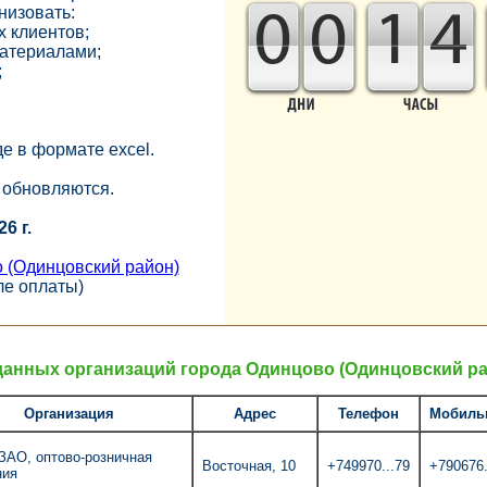
низовать:
0
0
1
4
х клиентов;
материалами;
;
е в формате exсel.
 обновляются.
6 г.
 (Одинцовский район)
ле оплаты)
данных организаций города Одинцово (Одинцовский ра
Организация
Адрес
Телефон
Мобиль
ЗАО, оптово-розничная
Восточная, 10
+749970...79
+790676.
ния