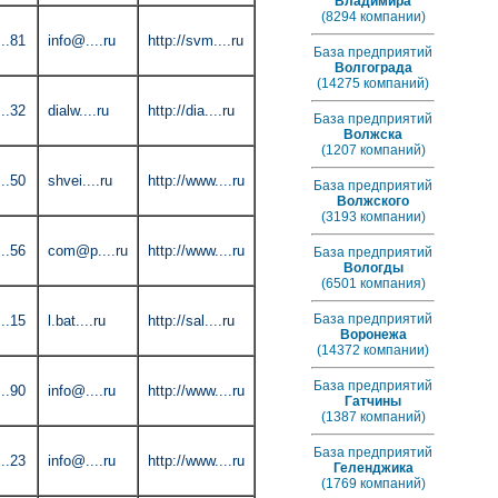
Владимира
(8294 компании)
..81
info@....ru
http://svm....ru
База предприятий
Волгограда
(14275 компаний)
..32
dialw....ru
http://dia....ru
База предприятий
Волжска
(1207 компаний)
..50
shvei....ru
http://www....ru
База предприятий
Волжского
(3193 компании)
..56
com@p....ru
http://www....ru
База предприятий
Вологды
(6501 компания)
База предприятий
..15
l.bat....ru
http://sal....ru
Воронежа
(14372 компании)
База предприятий
..90
info@....ru
http://www....ru
Гатчины
(1387 компаний)
База предприятий
..23
info@....ru
http://www....ru
Геленджика
(1769 компаний)