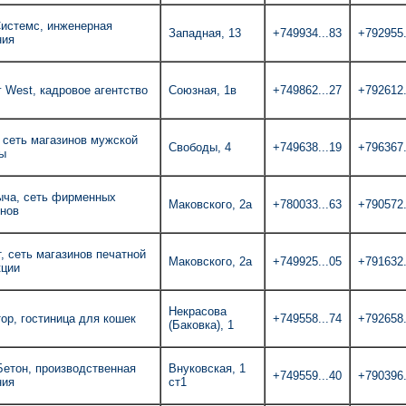
истемс, инженерная
Западная, 13
+749934...83
+792955.
ния
 West, кадровое агентство
Союзная, 1в
+749862...27
+792612.
 сеть магазинов мужской
Свободы, 4
+749638...19
+796367.
ы
ыча, сеть фирменных
Маковского, 2а
+780033...63
+790572.
инов
, сеть магазинов печатной
Маковского, 2а
+749925...05
+791632.
кции
Некрасова
ор, гостиница для кошек
+749558...74
+792658.
(Баковка), 1
етон, производственная
Внуковская, 1
+749559...40
+790396.
ния
ст1