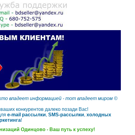
кто владеет информацией - тот владеет миром ©
 ваших конкурентов далеко позади Вас!
для
e-mail рассылки
,
SMS-рассылки
,
холодных
ркетинга
!
низаций Одинцово - Ваш путь к успеху!