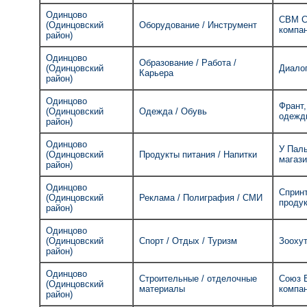
Одинцово
СВМ С
(Одинцовский
Оборудование / Инструмент
компа
район)
Одинцово
Образование / Работа /
(Одинцовский
Диалог
Карьера
район)
Одинцово
Франт,
(Одинцовский
Одежда / Обувь
одежд
район)
Одинцово
У Пал
(Одинцовский
Продукты питания / Напитки
магаз
район)
Одинцово
Спринт
(Одинцовский
Реклама / Полиграфия / СМИ
проду
район)
Одинцово
(Одинцовский
Спорт / Отдых / Туризм
Зоохут
район)
Одинцово
Строительные / отделочные
Союз Б
(Одинцовский
материалы
компа
район)